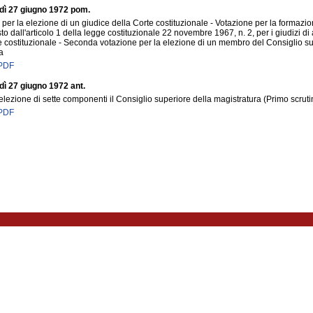
edì 27 giugno 1972 pom.
per la elezione di un giudice della Corte costituzionale - Votazione per la formazi
sto dall'articolo 1 della legge costituzionale 22 novembre 1967, n. 2, per i giudizi d
e costituzionale - Seconda votazione per la elezione di un membro del Consiglio s
a
 PDF
dì 27 giugno 1972 ant.
elezione di sette componenti il Consiglio superiore della magistratura (Primo scruti
 PDF