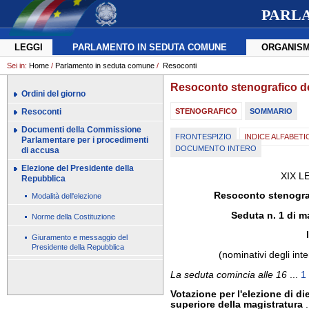
PARL
LEGGI
PARLAMENTO IN SEDUTA COMUNE
ORGANISM
Sei in:
Home
/
Parlamento in seduta comune
/
Resoconti
Resoconto stenografico d
Ordini del giorno
Resoconti
STENOGRAFICO
SOMMARIO
Documenti della Commissione
FRONTESPIZIO
INDICE ALFABETI
Parlamentare per i procedimenti
DOCUMENTO INTERO
di accusa
Elezione del Presidente della
XIX L
Repubblica
Resoconto stenogra
Modalità dell'elezione
Seduta n. 1 di m
Norme della Costituzione
Giuramento e messaggio del
Presidente della Repubblica
(nominativi degli inte
La seduta comincia alle 16
...
1
Votazione per l'elezione di d
superiore della magistratura
.