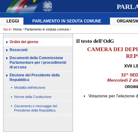
PARL
LEGGI
PARLAMENTO IN SEDUTA COMUNE
ORGANISM
Sei in:
Home
/
Parlamento in seduta comune
/
Il testo dell'OdG
Ordini del giorno
CAMERA DEI DEPU
Resoconti
REP
Documenti della Commissione
Parlamentare per i procedimenti
XVII 
di accusa
32^ SE
Elezione del Presidente della
Repubblica
Mercoledì 2 di
ORDIN
Modalità dell'elezione
Votazione per l'elezione d
Norme della Costituzione
Giuramento e messaggio del
Presidente della Repubblica