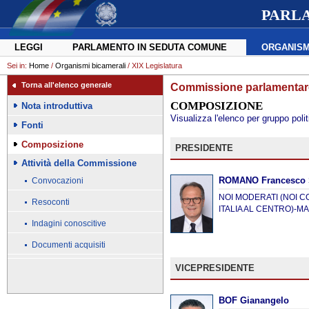
PARL
LEGGI
PARLAMENTO IN SEDUTA COMUNE
ORGANISM
Sei in:
Home
/
Organismi bicamerali
/ XIX Legislatura
Torna all'elenco generale
Commissione parlamentare 
COMPOSIZIONE
Nota introduttiva
Visualizza l'elenco per gruppo polit
Fonti
Composizione
PRESIDENTE
Attività della Commissione
ROMANO Francesco 
Convocazioni
NOI MODERATI (NOI CO
Resoconti
ITALIA AL CENTRO)-
Indagini conoscitive
Documenti acquisiti
VICEPRESIDENTE
BOF Gianangelo