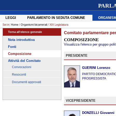
PARL
LEGGI
PARLAMENTO IN SEDUTA COMUNE
ORGANISM
Sei in:
Home
/
Organismi bicamerali
/ XIX Legislatura
Torna all'elenco generale
Comitato parlamentare per
COMPOSIZIONE
Nota introduttiva
Visualizza l'elenco per gruppo polit
Fonti
Composizione
PRESIDENTE
Attività del Comitato
Convocazioni
GUERINI Lorenzo
PARTITO DEMOCRATICO
Resoconti
PROGRESSISTA
Documenti approvati
VICEPRESIDENTE
DONZELLI Giovanni