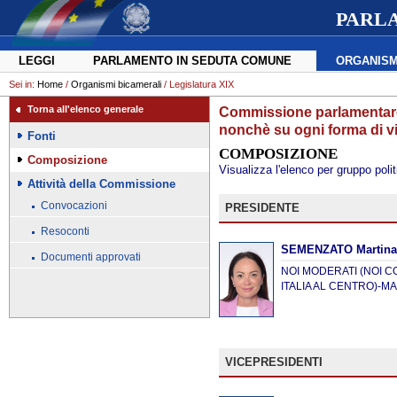
PARL
LEGGI
PARLAMENTO IN SEDUTA COMUNE
ORGANISM
Sei in:
Home
/
Organismi bicamerali
/ Legislatura XIX
Torna all'elenco generale
Commissione parlamentare 
nonchè su ogni forma di v
Fonti
COMPOSIZIONE
Composizione
Visualizza l'elenco per gruppo polit
Attività della Commissione
Convocazioni
PRESIDENTE
Resoconti
SEMENZATO Martin
Documenti approvati
NOI MODERATI (NOI CO
ITALIA AL CENTRO)-
VICEPRESIDENTI