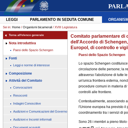
PARL
LEGGI
PARLAMENTO IN SEDUTA COMUNE
ORGANISM
Sei in:
Home
/
Organismi bicamerali
/ XVIII Legislatura
Torna all'elenco generale
Comitato parlamentare di c
dell'Accordo di Schengen, di
Nota introduttiva
Europol, di controllo e vig
Paesi dello Spazio Schengen
Paesi dello Spazio Schengen
Fonti
Lo spazio Schengen costituisce u
Leggi e norme di interesse
circolazione delle persone; la r
Composizione
attraverso l'abolizione di tutte l
Attività del Comitato
un'unica frontiera esterna, nonc
procedure comuni in materia di vi
Convocazioni
controlli alle frontiere.
Resoconti
Contestualmente, associando al p
Indagini Conoscitive
l'Unione europea ha previsto il
Audizioni e Comunicazioni del Governo
coordinamento tra i servizi di pol
Audizioni e Incontri informali
Sono 26 i membri a pieno titol
Documenti acquisiti
(*)