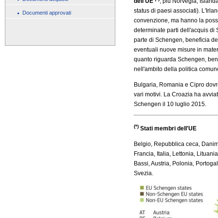
dell'UE
, più Norvegia, Island
status di paesi associati). L'Irl
Documenti approvati
convenzione, ma hanno la possibi
determinate parti dell'acquis d
parte di Schengen, beneficia del
eventuali nuove misure in materia
quanto riguarda Schengen, benc
nell'ambito della politica comune
Bulgaria, Romania e Cipro dovre
vari motivi. La Croazia ha avvia
Schengen il 10 luglio 2015.
(*)
Stati membri dell'UE
Belgio, Repubblica ceca, Danim
Francia, Italia, Lettonia, Litua
Bassi, Austria, Polonia, Portoga
Svezia.