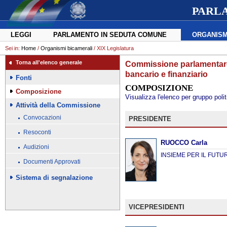
PARL
LEGGI
PARLAMENTO IN SEDUTA COMUNE
ORGANISM
Sei in:
Home
/
Organismi bicamerali
/ XIX Legislatura
Torna all'elenco generale
Commissione parlamentare 
bancario e finanziario
Fonti
COMPOSIZIONE
Composizione
Visualizza l'elenco per gruppo polit
Attività della Commissione
Convocazioni
PRESIDENTE
Resoconti
RUOCCO Carla
Audizioni
INSIEME PER IL FUTU
Documenti Approvati
Sistema di segnalazione
VICEPRESIDENTI