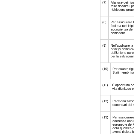
(7)
Alla luce dei ris
fase ribadire i p
richiedenti prote
(8)
Per assicurare la
fasi e a tutti i t
accoglienza dei r
richiedenti.
(9)
Nell'applicare la
principi dell'int
dell'Unione euro
per la salvaguard
(10)
Per quanto rigu
Stati membri son
(11)
È opportuno ado
vita dignitoso e
(12)
L'armonizzazion
secondari dei r
(13)
Per assicurare 
coerenza con il
europeo e del C
della qualifica 
aventi titolo a