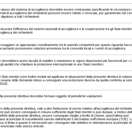
di abuso del sistema di accoglienza dovrebbe essere contrastata specificando le circostanze i
riali di accoglienza dei richiedenti possono essere ridotte o revocate, pur garantendo nel c
a dignitoso a tutti i richiedenti.
icurare l'efficienza dei sistemi nazionali di accoglienza e la cooperazione tra gli Stati membri
oglienza dei richiedenti.
coraggiare un appropriato coordinamento tra le autorità competenti per quanto riguarda l'acc
, e pertanto promuovere relazioni armoniose tra le comunità locali e i centri di accoglienza.
i dovrebbero avere facoltà di stabilire o mantenere in vigore disposizioni più favorevoli per i ci
e gli apolidi che chiedano la protezione internazionale in uno Stato membro.
gli Stati membri sono inoltre invitati ad applicare le disposizioni della presente direttiva in relazio
i esame delle domande intese a conseguire una protezione diversa da quella conferita ai sens
95/UE.
lla presente direttiva dovrebbe formare oggetto di periodiche valutazioni.
vo della presente direttiva, vale a dire l'istituzione di norme relative all'accoglienza dei richieden
on può essere conseguito in misura sufficiente dagli Stati membri e può dunque, a motivo del
 effetti della presente direttiva, essere conseguito meglio a livello di Unione, quest'ultima può
ase al principio di sussidiarietà sancito dall'articolo 5 del trattato sull'Unione europea (TUE). L
iva si limita a quanto è necessario per conseguire tale obiettivo in ottemperanza al principio di
 enunciato nello stesso articolo.