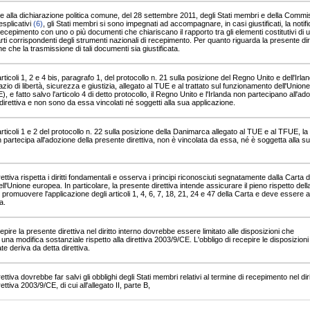
alla dichiarazione politica comune, del 28 settembre 2011, degli Stati membri e della Commi
splicativi
(6)
, gli Stati membri si sono impegnati ad accompagnare, in casi giustificati, la notifi
recepimento con uno o più documenti che chiariscano il rapporto tra gli elementi costitutivi di 
arti corrispondenti degli strumenti nazionali di recepimento. Per quanto riguarda la presente diret
ene che la trasmissione di tali documenti sia giustificata.
rticoli 1, 2 e 4 bis, paragrafo 1, del protocollo n. 21 sulla posizione del Regno Unito e dell'Irla
azio di libertà, sicurezza e giustizia, allegato al TUE e al trattato sul funzionamento dell'Unione
 e fatto salvo l'articolo 4 di detto protocollo, il Regno Unito e l'Irlanda non partecipano all'ad
direttiva e non sono da essa vincolati né soggetti alla sua applicazione.
rticoli 1 e 2 del protocollo n. 22 sulla posizione della Danimarca allegato al TUE e al TFUE, la
artecipa all'adozione della presente direttiva, non è vincolata da essa, né è soggetta alla s
ttiva rispetta i diritti fondamentali e osserva i principi riconosciuti segnatamente dalla Carta dei
ll'Unione europea. In particolare, la presente direttiva intende assicurare il pieno rispetto della
omuovere l'applicazione degli articoli 1, 4, 6, 7, 18, 21, 24 e 47 della Carta e deve essere a
a.
epire la presente direttiva nel diritto interno dovrebbe essere limitato alle disposizioni che
na modifica sostanziale rispetto alla direttiva 2003/9/CE. L'obbligo di recepire le disposizioni
e deriva da detta direttiva.
ttiva dovrebbe far salvi gli obblighi degli Stati membri relativi al termine di recepimento nel diri
rettiva 2003/9/CE, di cui all'allegato II, parte B,