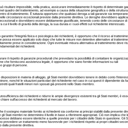
può risultare impossibile, nella pratica, assicurare immediatamente il rispetto di determinate ga
nel quadro del trattenimento, ad esempio a causa della situazione geografica o della struttura
entro di trattenimento. È tuttavia opportuno che qualsiasi deroga a tali garanzie sia temporane
nelle circostanze eccezionali previste dalla presente direttiva. Le deroghe dovrebbero applica
eccezionali e dovrebbero essere debitamente giustificate, tenendo conto delle circostanze di
a cui il livello di gravità della deroga, la sua durata e i suoi effetti sul richiedente interessato.
o garantire l'integrità fisica e psicologica dei richiedenti, è opportuno che il ricorso al trattenime
a e possa essere applicato solo dopo che tutte le misure non detentive alternative al trattenime
itamente prese in considerazione. Ogni eventuale misura alternativa al trattenimento deve ris
fondamentali dei richiedenti.
urare il rispetto di garanzie procedurali che prevedano la possibilità di contattare le organizzazi
ne che forniscono assistenza legale, è opportuno che siano fornite informazioni su tali
e gruppi di persone.
 disposizioni in materia di alloggio, gli Stati membri dovrebbero tenere in debito conto l'interes
inore, nonché le situazioni particolari del richiedente nel caso in cui questi è dipendente da fam
 stretti quali fratelli minori non sposati già presenti nello Stato membro.
autosufficienza dei richiedenti e ridurre le ampie divergenze esistenti tra gli Stati membri, è ess
 chiare sull'accesso dei richiedenti al mercato del lavoro.
e il sostegno materiale fornito ai richiedenti sia conforme ai principi stabiliti dalla presente dire
gli Stati membri ne determinino il livello in base a riferimenti appropriati. Ciò non implica che l
cesse debbano essere identiche a quelle previste per i cittadini dello Stato in questione. Gli St
 prevedere un trattamento meno favorevole per i richiedenti rispetto ai propri cittadini seco
 dalla presente direttiva.