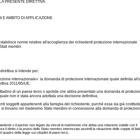
A PRESENTE DIRETTIVA:
I E AMBITO DI APPLICAZIONE
 stabilisce norme relative all'accoglienza dei richiedenti protezione internazionale
 Stati membri.
 direttiva si intende per:
zione internazionale»: la domanda di protezione internazionale quale definita all'a
irettiva 2011/95/UE;
 cittadino di un paese terzo o apolide che abbia presentato una domanda di protezio
quale non è stata ancora adottata una decisione definitiva;
enti soggetti appartenenti alla famiglia del richiedente, purché essa sia già costituit
e si trovano nel medesimo Stato membro in connessione alla domanda di protezion
chiedente o il partner non legato da vincoli di matrimonio che abbia una relazione stabile con il
ra il diritto o la prassi dello Stato membro interessato assimili la situazione delle coppie di fatt
 quadro della legge sui cittadini di paesi terzi,