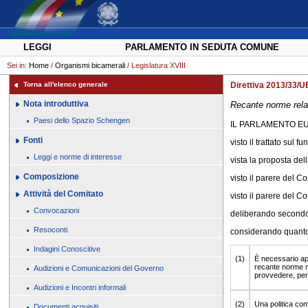
LEGGI
PARLAMENTO IN SEDUTA COMUNE
Sei in:
Home
/
Organismi bicamerali
/ Legislatura XVIII
Torna all'elenco generale
Direttiva 2013/33/U
Nota introduttiva
Recante norme relati
Paesi dello Spazio Schengen
IL PARLAMENTO EU
Fonti
visto il trattato sul 
Leggi e norme di interesse
vista la proposta de
Composizione
visto il parere del 
Attività del Comitato
visto il parere del C
Convocazioni
deliberando secondo 
Resoconti
considerando quant
Indagini Conoscitive
(1)
È necessario app
recante norme mi
Audizioni e Comunicazioni del Governo
provvedere, per r
Audizioni e Incontri informali
(2)
Una politica com
Documenti acquisiti