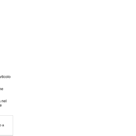
rticolo
ne
a nel
e
o a