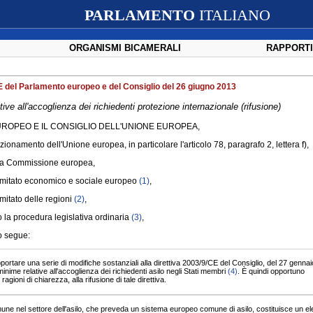
PARLAMENTO
ITALIANO
ORGANISMI BICAMERALI
RAPPORTI
E del Parlamento europeo e del Consiglio del 26 giugno 2013
ve all'accoglienza dei richiedenti protezione internazionale (rifusione)
ROPEO E IL CONSIGLIO DELL'UNIONE EUROPEA,
funzionamento dell'Unione europea, in particolare l'articolo 78, paragrafo 2, lettera f),
lla Commissione europea,
Comitato economico e sociale europeo
(1)
,
omitato delle regioni
(2)
,
la procedura legislativa ordinaria
(3)
,
o segue:
ortare una serie di modifiche sostanziali alla direttiva 2003/9/CE del Consiglio, del 27 genna
nime relative all'accoglienza dei richiedenti asilo negli Stati membri
(4)
. È quindi opportuno
agioni di chiarezza, alla rifusione di tale direttiva.
une nel settore dell'asilo, che preveda un sistema europeo comune di asilo, costituisce un e