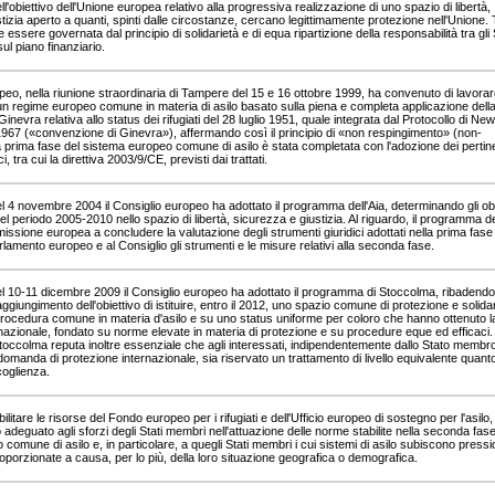
l'obiettivo dell'Unione europea relativo alla progressiva realizzazione di uno spazio di libertà,
tizia aperto a quanti, spinti dalle circostanze, cercano legittimamente protezione nell'Unione. 
 essere governata dal principio di solidarietà e di equa ripartizione della responsabilità tra gli 
l piano finanziario.
opeo, nella riunione straordinaria di Tampere del 15 e 16 ottobre 1999, ha convenuto di lavorar
di un regime europeo comune in materia di asilo basato sulla piena e completa applicazione dell
nevra relativa allo status dei rifugiati del 28 luglio 1951, quale integrata dal Protocollo di Ne
967 («convenzione di Ginevra»), affermando così il principio di «non respingimento» (non-
 prima fase del sistema europeo comune di asilo è stata completata con l'adozione dei pertine
i, tra cui la direttiva 2003/9/CE, previsti dai trattati.
el 4 novembre 2004 il Consiglio europeo ha adottato il programma dell'Aia, determinando gli obi
l periodo 2005-2010 nello spazio di libertà, sicurezza e giustizia. Al riguardo, il programma de
issione europea a concludere la valutazione degli strumenti giuridici adottati nella prima fase
rlamento europeo e al Consiglio gli strumenti e le misure relativi alla seconda fase.
el 10-11 dicembre 2009 il Consiglio europeo ha adottato il programma di Stoccolma, ribadendo 
ggiungimento dell'obiettivo di istituire, entro il 2012, uno spazio comune di protezione e solida
rocedura comune in materia d'asilo e su uno status uniforme per coloro che hanno ottenuto l
nazionale, fondato su norme elevate in materia di protezione e su procedure eque ed efficaci. 
ccolma reputa inoltre essenziale che agli interessati, indipendentemente dallo Stato membro
domanda di protezione internazionale, sia riservato un trattamento di livello equivalente quanto
coglienza.
itare le risorse del Fondo europeo per i rifugiati e dell'Ufficio europeo di sostegno per l'asilo,
 adeguato agli sforzi degli Stati membri nell'attuazione delle norme stabilite nella seconda fase
comune di asilo e, in particolare, a quegli Stati membri i cui sistemi di asilo subiscono pressi
oporzionate a causa, per lo più, della loro situazione geografica o demografica.