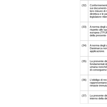
(32)
Conformemente 
sui documenti e
loro misure di 
direttiva e le p
legislatore riti
(33)
A norma degli a
rispetto allo sp
europea (TFUE),
della presente 
(34)
A norma degli a
Danimarca non p
applicazione.
(35)
La presente dire
fondamentali de
umana nonché pr
di conseguenz
(36)
L'obbligo di rec
rappresentano u
rimaste immutat
(37)
La presente dire
interno della di