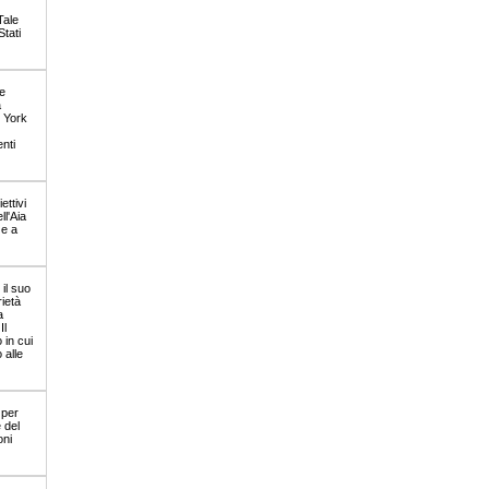
Tale
Stati
e
a
w York
nti
ettivi
ll'Aia
 e a
il suo
rietà
a
Il
 in cui
 alle
 per
 del
oni