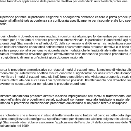
are l'ambito di applicazione della presente direttiva per estenderlo ai richiedenti protezione
di persone portatrici di particolari esigenze di accoglienza dovrebbe essere la prima preoccu
 nazionali affinché tale accoglienza sia configurata specificamente per rispondere alle loro spec
teria.
o dei richiedenti dovrebbe essere regolato in conformità al principio fondamentale per cui nes
tenuto per il solo fatto di chiedere protezione internazionale, in particolare in conformità agli o
nazionali degli Stati membri, e all' articolo 31 della convenzione di Ginevra. I richiedenti posson
anto nelle circostanze eccezionali definite molto chiaramente nella presente direttiva e in base a
ssità e proporzionalità per quanto riguarda sia le modalità che le finalità di tale trattenimento. Il
stato di trattenimento dovrebbe godere effettivamente delle necessarie garanzie procedurali, qu
orso giudiziario dinanzi a un'autorità giurisdizionale nazionale.
arda le procedure amministrative correlate ai motivi di trattenimento, la nozione di «debita dil
 meno che gli Stati membri adottino misure concrete e significative per assicurare che il temp
verificare i motivi di trattenimento sia il più breve possibile e che vi sia una prospettiva reale 
 essere effettuata con successo il più rapidamente possibile. Il trattenimento non dovrebbe s
nevolmente necessario per completare le procedure pertinenti.
tenimento stabiliti nella presente direttiva lasciano impregiudicati altri motivi di trattenimento, c
trano nell'ambito dei procedimenti penali, applicabili conformemente alla legislazione nazionale,
domanda di protezione internazionale presentata dal cittadino di un paese terzo o dall'apolide.
i richiedenti che si trovano in stato di trattenimento siano trattati nel pieno rispetto della dign
loro accoglienza sia configurata specificamente per rispondere alle loro esigenze in tale situ
 gli Stati membri dovrebbero assicurare l'applicazione dell'articolo 37 della convenzione delle N
 del fanciullo del 1989.