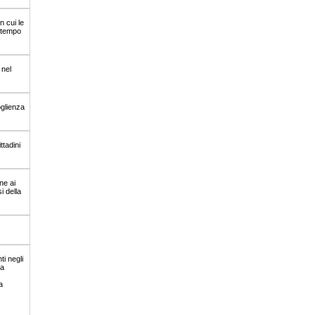
n cui le
ontempo
 nel
oglienza
ttadini
ne ai
i della
ti negli
la
a