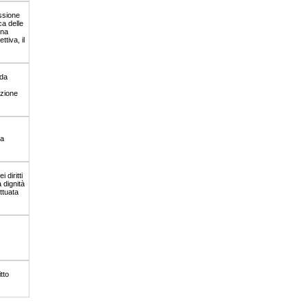
ssione
ca delle
una
tiva, il
nda
ozione
ua
 diritti
 dignità
ttuata
tto