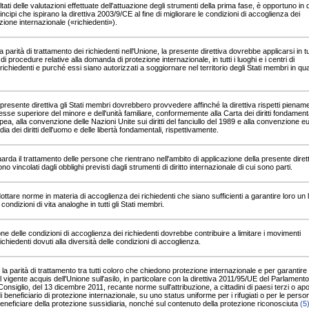
ultati delle valutazioni effettuate dell'attuazione degli strumenti della prima fase, è opportuno in
rincipi che ispirano la direttiva 2003/9/CE al fine di migliorare le condizioni di accoglienza dei
zione internazionale («richiedenti»).
 parità di trattamento dei richiedenti nell'Unione, la presente direttiva dovrebbe applicarsi in tu
ipi di procedure relative alla domanda di protezione internazionale, in tutti i luoghi e i centri di
ichiedenti e purché essi siano autorizzati a soggiornare nel territorio degli Stati membri in qual
 presente direttiva gli Stati membri dovrebbero provvedere affinché la direttiva rispetti piename
eresse superiore del minore e dell'unità familiare, conformemente alla Carta dei diritti fondamenta
pea, alla convenzione delle Nazioni Unite sui diritti del fanciullo del 1989 e alla convenzione 
ia dei diritti dell'uomo e delle libertà fondamentali, rispettivamente.
arda il trattamento delle persone che rientrano nell'ambito di applicazione della presente diretti
o vincolati dagli obblighi previsti dagli strumenti di diritto internazionale di cui sono parti.
ttare norme in materia di accoglienza dei richiedenti che siano sufficienti a garantire loro un li
 condizioni di vita analoghe in tutti gli Stati membri.
e delle condizioni di accoglienza dei richiedenti dovrebbe contribuire a limitare i movimenti
ichiedenti dovuti alla diversità delle condizioni di accoglienza.
la parità di trattamento tra tutti coloro che chiedono protezione internazionale e per garantire 
 vigente acquis dell'Unione sull'asilo, in particolare con la direttiva 2011/95/UE del Parlamento
onsiglio, del 13 dicembre 2011, recante norme sull'attribuzione, a cittadini di paesi terzi o apol
di beneficiario di protezione internazionale, su uno status uniforme per i rifugiati o per le perso
 beneficiare della protezione sussidiaria, nonché sul contenuto della protezione riconosciuta
(5