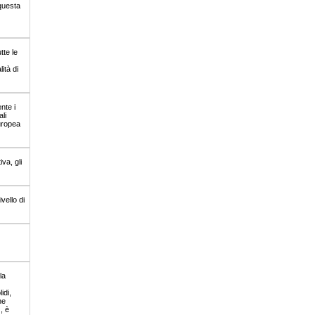
 questa
tte le
ità di
nte i
li
europea
va, gli
vello di
la
idi,
ne
)
, è