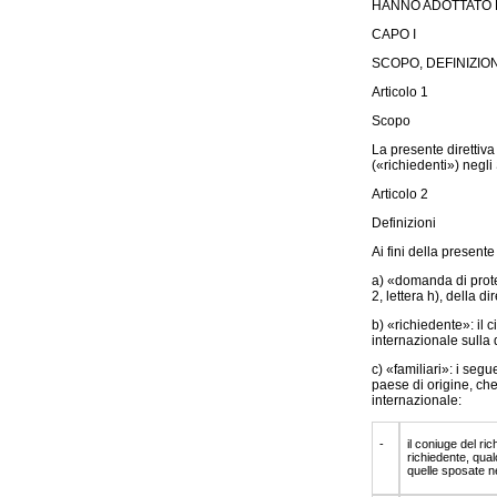
HANNO ADOTTATO L
CAPO I
SCOPO, DEFINIZION
Articolo 1
Scopo
La presente direttiva
(«richiedenti») negli
Articolo 2
Definizioni
Ai fini della presente
a) «domanda di prote
2, lettera h), della d
b) «richiedente»: il
internazionale sulla 
c) «familiari»: i segu
paese di origine, ch
internazionale:
-
il coniuge del ri
richiedente, qualo
quelle sposate nel