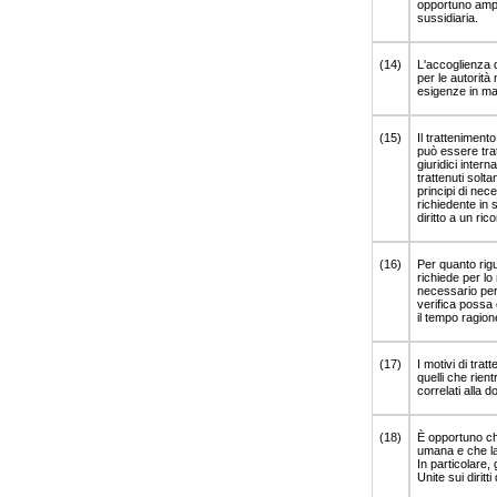
opportuno ampli
sussidiaria.
(14)
L'accoglienza 
per le autorità
esigenze in ma
(15)
Il tratteniment
può essere trat
giuridici inter
trattenuti solt
principi di nece
richiedente in 
diritto a un ric
(16)
Per quanto rigu
richiede per lo
necessario per 
verifica possa
il tempo ragio
(17)
I motivi di trat
quelli che rien
correlati alla 
(18)
È opportuno che 
umana e che la 
In particolare,
Unite sui diritti