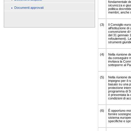
fondamentale del
sicurezza e gius
Documenti approvati
politica dovrebbe
membri, anche su
(3)
Il Consiglio eur
all'istituzione 
convenzione di Gi
del 31 gennaio 1
refoulement). La
strumenti giuridic
(4)
Nella riunione d
da conseguire ne
invitava la Comm
sottoporre al Pa
(5)
Nella riunione d
impegno per il ra
basato su una p
protezione inter
programma di Sto
è presentata la 
condizioni di ac
(6)
È opportuno mobil
fornire sostegno
sistema europeo 
specifiche e spr