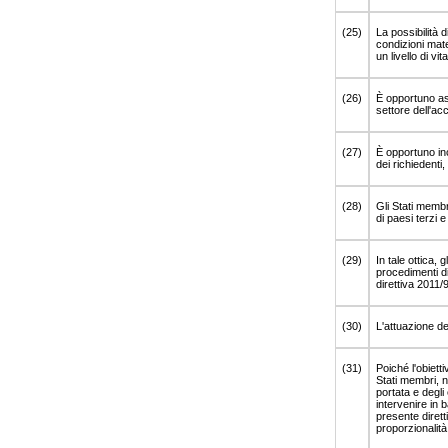
(25)
La possibilità 
condizioni mate
un livello di vit
(26)
È opportuno ass
settore dell'acc
(27)
È opportuno in
dei richiedenti
(28)
Gli Stati membr
di paesi terzi 
(29)
In tale ottica, 
procedimenti d
direttiva 2011/
(30)
L'attuazione de
(31)
Poiché l'obietti
Stati membri, n
portata e degli
intervenire in b
presente dirett
proporzionalità