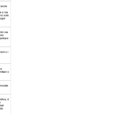
ranzie
a e sia
rsi solo
 ogni
nto sia
nto
pettare
oni o i
se
iliari o
enziale
ttiva, è
e
ati
ndo