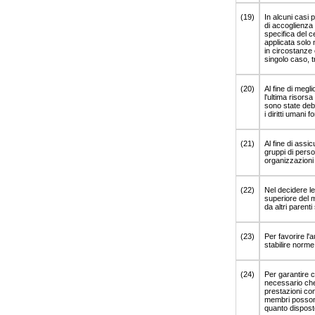
(19)
In alcuni casi 
di accoglienza 
specifica del c
applicata solo 
in circostanze 
singolo caso, tr
(20)
Al fine di megli
l'ultima risors
sono state deb
i diritti umani 
(21)
Al fine di assic
gruppi di perso
organizzazioni 
(22)
Nel decidere le
superiore del m
da altri parenti
(23)
Per favorire l'
stabilire norme
(24)
Per garantire ch
necessario che 
prestazioni con
membri possono
quanto disposto