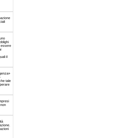
pazione
iali
suno
bblighi
o essere
i
ali il
igenza»
o
che tale
uperare
ompresi
 non
ità
azione.
azioni