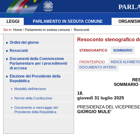
PARL
LEGGI
PARLAMENTO IN SEDUTA COMUNE
ORGANISM
Sei in:
Home
/
Parlamento in seduta comune
/
Resoconti
Resoconto stenografico d
Ordini del giorno
Resoconti
STENOGRAFICO
SOMMARIO
Documenti della Commissione
FRONTESPIZIO
INDICE ALFABETI
Parlamentare per i procedimenti
DOCUMENTO INTERO
di accusa
Elezione del Presidente della
RE
Repubblica
SOMMARIO 
Modalità dell'elezione
18.
giovedì 31 luglio 2025
Norme della Costituzione
PRESIDENZA DEL VICEPRESI
Giuramento e messaggio del
GIORGIO MULE'
Presidente della Repubblica