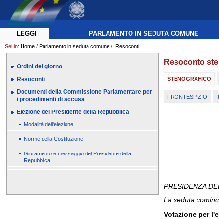
LEGGI
PARLAMENTO IN SEDUTA COMUNE
Sei in:
Home
/
Parlamento in seduta comune
/
Resoconti
Resoconto ste
Ordini del giorno
Resoconti
STENOGRAFICO
Documenti della Commissione Parlamentare per
FRONTESPIZIO
I
i procedimenti di accusa
Elezione del Presidente della Repubblica
Modalità dell'elezione
Norme della Costituzione
Giuramento e messaggio del Presidente della
Repubblica
PRESIDENZA DE
La seduta cominci
Votazione per l'