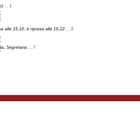
o)
...
1
1
2
2
 alle 15,10, è ripresa alle 15,22
...
2
2
7
da,
Segretaria
...
7
7