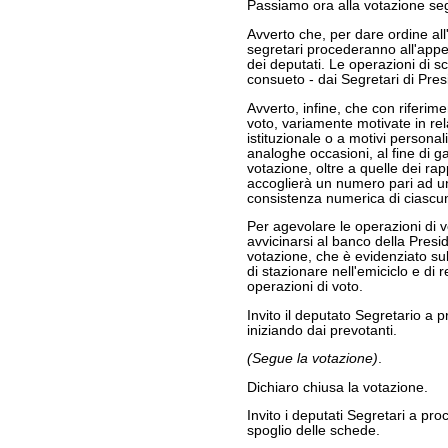
Passiamo ora alla votazione se
Avverto che, per dare ordine all'
segretari procederanno all'appe
dei deputati. Le operazioni di s
consueto - dai Segretari di Pre
Avverto, infine, che con riferime
voto, variamente motivate in re
istituzionale o a motivi persona
analoghe occasioni, al fine di g
votazione, oltre a quelle dei ra
accoglierà un numero pari ad u
consistenza numerica di ciascu
Per agevolare le operazioni di vo
avvicinarsi al banco della Presi
votazione, che è evidenziato sul
di stazionare nell'emiciclo e di r
operazioni di voto.
Invito il deputato Segretario a 
iniziando dai prevotanti.
(Segue la votazione)
.
Dichiaro chiusa la votazione.
Invito i deputati Segretari a proc
spoglio delle schede.