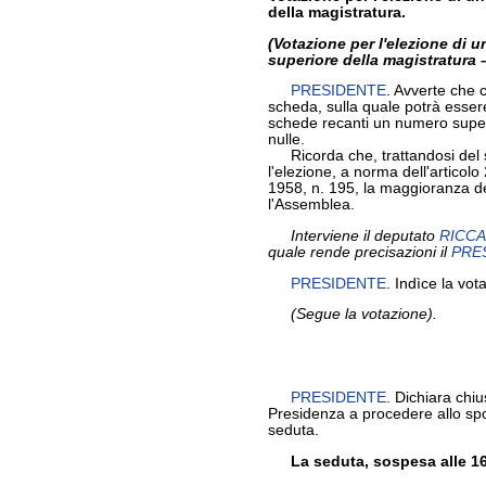
della magistratura.
(Votazione per l'elezione di 
superiore della magistratura 
PRESIDENTE
. Avverte che 
scheda, sulla quale potrà esser
schede recanti un numero super
nulle.
Ricorda che, trattandosi del s
l'elezione, a norma dell'artico
1958, n. 195, la maggioranza de
l'Assemblea.
Interviene il deputato
RICC
quale rende precisazioni il
PRE
PRESIDENTE
. Indìce la vo
(Segue la votazione).
PRESIDENTE
. Dichiara chiu
Presidenza a procedere allo sp
seduta.
La seduta, sospesa alle 16,