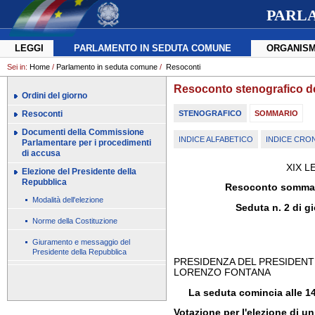
PARL
LEGGI
PARLAMENTO IN SEDUTA COMUNE
ORGANISM
Sei in:
Home
/
Parlamento in seduta comune
/
Resoconti
Resoconto stenografico d
Ordini del giorno
Resoconti
STENOGRAFICO
SOMMARIO
Documenti della Commissione
INDICE ALFABETICO
INDICE CR
Parlamentare per i procedimenti
di accusa
XIX L
Elezione del Presidente della
Repubblica
Resoconto sommar
Modalità dell'elezione
Seduta n. 2 di g
Norme della Costituzione
Giuramento e messaggio del
Presidente della Repubblica
PRESIDENZA DEL PRESIDEN
LORENZO FONTANA
La seduta comincia alle 14
Votazione per l'elezione di u