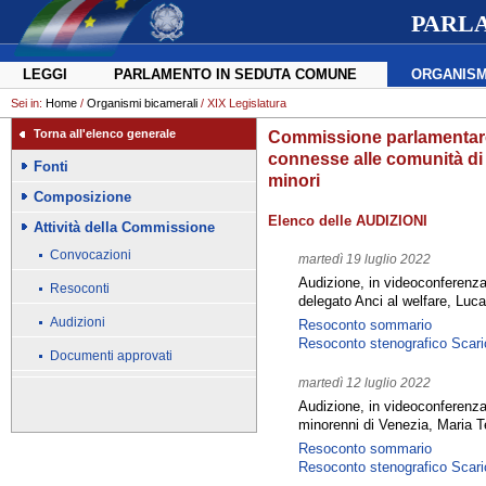
PARL
LEGGI
PARLAMENTO IN SEDUTA COMUNE
ORGANISM
Sei in:
Home
/
Organismi bicamerali
/ XIX Legislatura
Torna all'elenco generale
Commissione parlamentare d
connesse alle comunità di 
Fonti
minori
Composizione
Elenco delle AUDIZIONI
Attività della Commissione
Convocazioni
martedì 19 luglio 2022
Audizione, in videoconferenza
Resoconti
delegato Anci al welfare, Luc
Audizioni
Resoconto sommario
Resoconto stenografico
Scari
Documenti approvati
martedì 12 luglio 2022
Audizione, in videoconferenza,
minorenni di Venezia, Maria 
Resoconto sommario
Resoconto stenografico
Scari